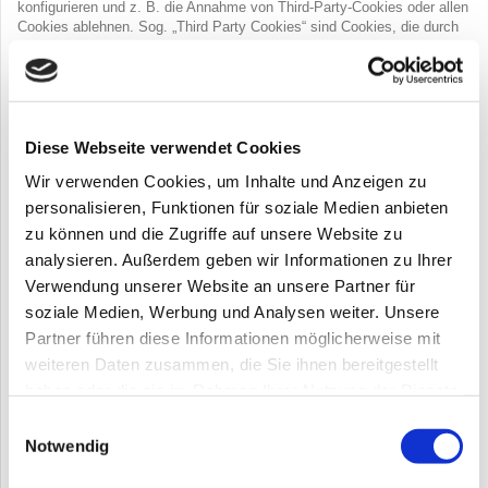
konfigurieren und z. B. die Annahme von Third-Party-Cookies oder allen
Cookies ablehnen. Sog. „Third Party Cookies“ sind Cookies, die durch
einen Dritten gesetzt wurden, folglich nicht durch die eigentliche
Website auf der man sich gerade befindet. Wir weisen Sie darauf hin,
dass Sie durch die Deaktivierung von Cookies eventuell nicht alle
Funktionen dieser Website nutzen können.
Diese Webseite verwendet Cookies
Kinder
Wir verwenden Cookies, um Inhalte und Anzeigen zu
Unser Angebot richtet sich grundsätzlich an Erwachsene. Personen
unter 18 Jahren sollten ohne Zustimmung der Eltern oder
personalisieren, Funktionen für soziale Medien anbieten
Erziehungsberechtigten keine personenbezogenen Daten an uns
zu können und die Zugriffe auf unsere Website zu
übermitteln.
analysieren. Außerdem geben wir Informationen zu Ihrer
Verwendung unserer Website an unsere Partner für
Rechte der betroffenen Person
soziale Medien, Werbung und Analysen weiter. Unsere
(1) Widerruf der Einwilligung
Partner führen diese Informationen möglicherweise mit
Sofern die Verarbeitung der personenbezogenen Daten auf einer
erteilten Einwilligung beruht, haben Sie jederzeit das Recht, die
weiteren Daten zusammen, die Sie ihnen bereitgestellt
Einwilligung zu widerrufen. Durch den Widerruf der Einwilligung wird die
haben oder die sie im Rahmen Ihrer Nutzung der Dienste
Rechtmäßigkeit der aufgrund der Einwilligung bis zum Widerruf erfolgten
gesammelt haben.
Verarbeitung nicht berührt.
Einwilligungsauswahl
Notwendig
Für die Ausübung des Widerrufsrechts können Sie sich jederzeit an uns
wenden.